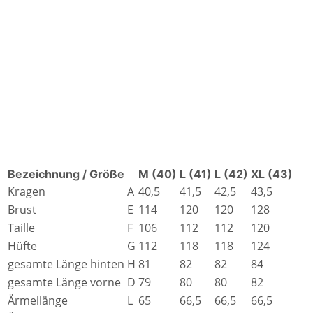
Bezeichnung / Größe
M (40)
L (41)
L (42)
XL (43)
Kragen
A
40,5
41,5
42,5
43,5
Brust
E
114
120
120
128
Taille
F
106
112
112
120
Hüfte
G
112
118
118
124
gesamte Länge hinten
H
81
82
82
84
gesamte Länge vorne
D
79
80
80
82
Ärmellänge
L
65
66,5
66,5
66,5