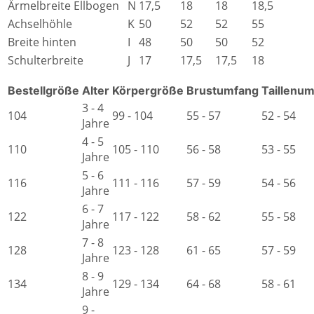
Ärmelbreite Ellbogen
N
17,5
18
18
18,5
Achselhöhle
K
50
52
52
55
Breite hinten
I
48
50
50
52
Schulterbreite
J
17
17,5
17,5
18
Bestellgröße
Alter
Körpergröße
Brustumfang
Taillenu
3 - 4
104
99 - 104
55 - 57
52 - 54
Jahre
4 - 5
110
105 - 110
56 - 58
53 - 55
Jahre
5 - 6
116
111 - 116
57 - 59
54 - 56
Jahre
6 - 7
122
117 - 122
58 - 62
55 - 58
Jahre
7 - 8
128
123 - 128
61 - 65
57 - 59
Jahre
8 - 9
134
129 - 134
64 - 68
58 - 61
Jahre
9 -