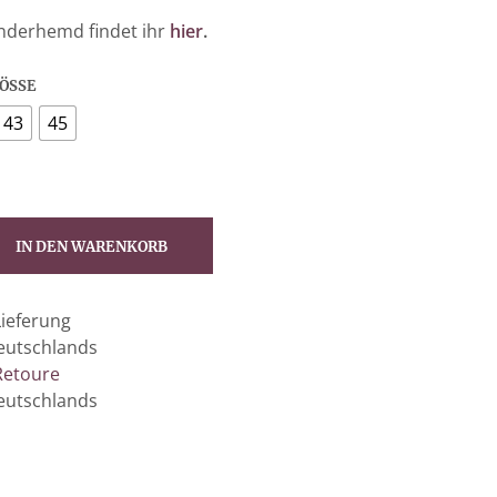
nderhemd findet ihr
hier
.
SSE
43
45
IN DEN WARENKORB
Lieferung
eutschlands
Retoure
eutschlands