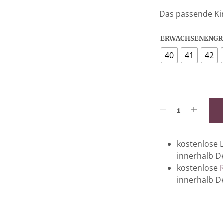
Das passende Ki
ERWACHSENENGRÖ
40
41
42
kostenlose 
innerhalb D
kostenlose
innerhalb D