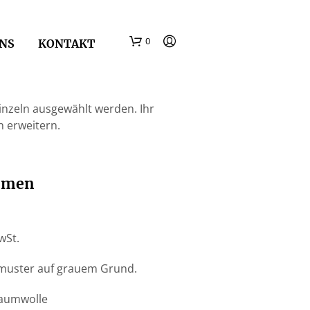
0
NS
KONTAKT
nzeln ausgewählt werden. Ihr
 erweitern.
umen
wSt.
muster auf grauem Grund.
Baumwolle